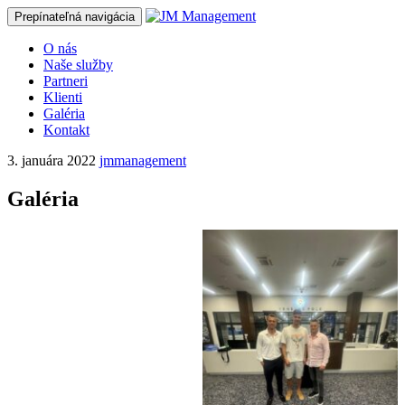
Prepínateľná navigácia
Prejsť
O nás
na
Naše služby
obsah
Partneri
Klienti
Galéria
Kontakt
3. januára 2022
jmmanagement
Galéria