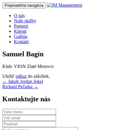
Prepínateľná navigácia
Prejsť
O nás
na
Naše služby
obsah
Partneri
Klienti
Galéria
Kontakt
Samuel Bagín
Klub: VION Zlaté Moravce
Uložiť
odkaz
do záložiek.
Navigácia
←
Jakub Jordan Jokel
Richard Pečarka
→
článkami
Kontaktujte nás