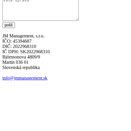
pošli
JM Management, s.r.o.
IČO: 45394687
DIČ: 2022968310
IČ DPH: SK2022968310
Björnsonova 4809/9
Martin 036 01
Slovenská republika
info@jmmanagement.sk