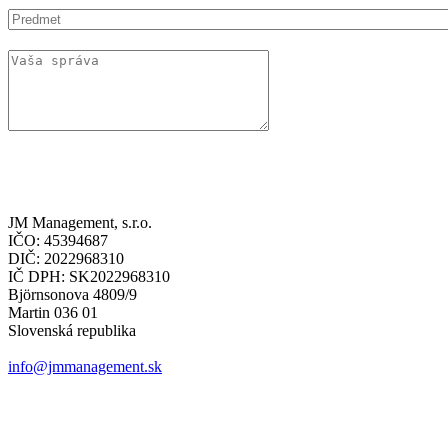
JM Management, s.r.o.
IČO: 45394687
DIČ: 2022968310
IČ DPH: SK2022968310
Björnsonova 4809/9
Martin 036 01
Slovenská republika
info@jmmanagement.sk