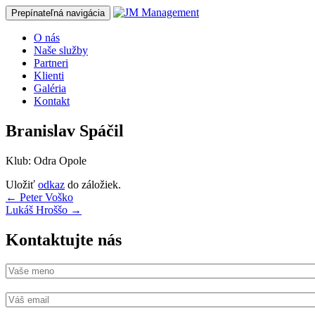
Prepínateľná navigácia
Prejsť
O nás
na
Naše služby
obsah
Partneri
Klienti
Galéria
Kontakt
Branislav Spáčil
Klub: Odra Opole
Uložiť
odkaz
do záložiek.
Navigácia
←
Peter Voško
Lukáš Hroššo
→
článkami
Kontaktujte nás