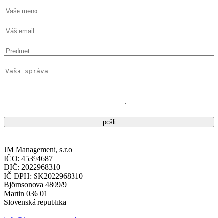
pošli
JM Management, s.r.o.
IČO: 45394687
DIČ: 2022968310
IČ DPH: SK2022968310
Björnsonova 4809/9
Martin 036 01
Slovenská republika