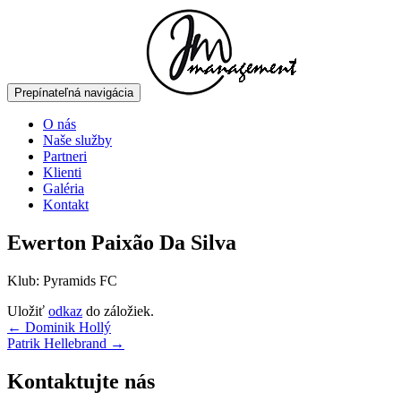
Prepínateľná navigácia
Prejsť
O nás
na
Naše služby
obsah
Partneri
Klienti
Galéria
Kontakt
Ewerton Paixão Da Silva
Klub: Pyramids FC
Uložiť
odkaz
do záložiek.
Navigácia
←
Dominik Hollý
Patrik Hellebrand
→
článkami
Kontaktujte nás