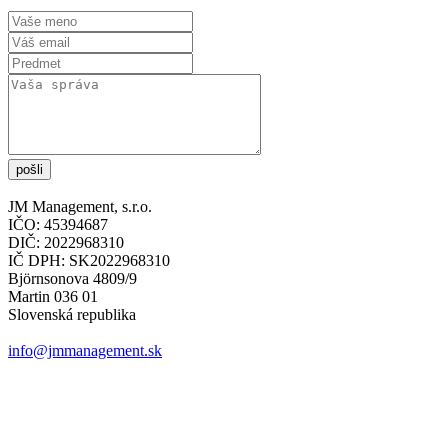
pošli
JM Management, s.r.o.
IČO: 45394687
DIČ: 2022968310
IČ DPH: SK2022968310
Björnsonova 4809/9
Martin 036 01
Slovenská republika
info@jmmanagement.sk