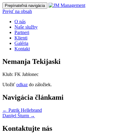
Prepínateľná navigácia
Prejsť na obsah
O nás
Naše služby
Partneri
Klienti
Galéria
Kontakt
Nemanja Tekijaski
Klub: FK Jablonec
Uložiť
odkaz
do záložiek.
Navigácia článkami
←
Patrik Hellebrand
Danijel Šturm
→
Kontaktujte nás